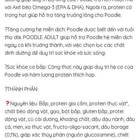
với Axit béo Omega-3 (EPA & DHA). Ngoài ra, protein có
trong hạt giúp hỗ trợ tăng trưởng lông cho Poodle.
?Tăng cường hệ miễn dịch: Poodle được biết đến với tuổi
thọ dài. POODLE ADULT giúp hỗ trợ Poodle hệ miễn dịch
ngay cả khi trưởng thành, với việc chọn lọc các chất
dinh dưỡng để duy trì sức khỏe và sức sống.
?Sức khỏe cơ bắp: Công thức này giúp duy trì hệ cơ của
Poodle với hàm lượng protein thích hợp.
?THÀNH PHẦN:
Nguyên liệu: Bắp, protein gia cầm, protein thực vật*,
chất béo động vật, gạo, bột bắp, gluten bắp, protei
động vật, củ cải đường, khoáng chất, dầu đậu nành, dầu
cá, men, xơ thực vật, fructo-oligo-sacarit, dầu borage
(0,1%), giáp xác thủy phân (nguồn glucosamine), chiết