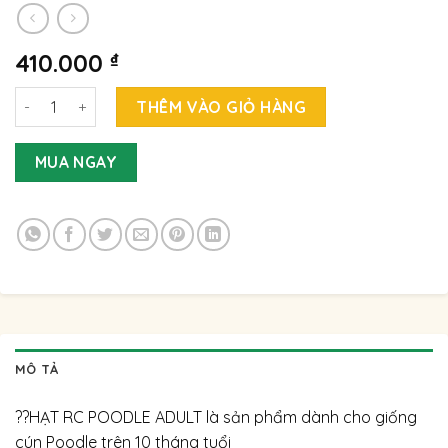
410.000
₫
Hạt Royal Canin Poodle Adult 1,5kg số lượng
THÊM VÀO GIỎ HÀNG
MUA NGAY
MÔ TẢ
??HẠT RC POODLE ADULT là sản phẩm dành cho giống
cún Poodle trên 10 tháng tuổi