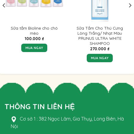
Sữa tắm Bioline cho chó
Sữa Tắm Cho Thú Cưng
mèo
Lông Trắng/ Nhạt Màu
PRUNUS ULTRA WHITE
100.000
₫
SHAMPOO
MUA NGAY
270.000
₫
MUA NGAY
THÔNG TIN LIÊN HỆ
Cơ sở 1 : 382 Ngọc Lâm, Gia Thụy, Long Biên, Hà
Nội