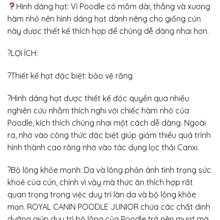
Hình dáng hạt: Vì Poodle có mõm dài, thẳng và xương
hàm nhỏ nên hình dáng hạt dành riêng cho giống cún
này được thiết kế thích hợp để chúng dễ dàng nhai hơn.
?LỢI ÍCH:
?Thiết kế hạt đặc biệt: bảo vệ răng
?Hình dáng hạt được thiết kế độc quyền qua nhiều
nghiên cứu nhằm thích nghi với chiếc hàm nhỏ của
Poodle, kích thích chúng nhai một cách dễ dàng. Ngoài
ra, nhờ vào công thức đặc biệt giúp giảm thiểu quá trình
hình thành cao răng nhờ vào tác dụng lọc thải Canxi.
?Bộ lông khỏe mạnh: Da và lông phản ánh tình trạng sức
khoẻ của cún, chính vì vậy mà thức ăn thích hợp rất
quan trọng trong việc duy trì làn da và bộ lông khỏe
mạn. ROYAL CANIN POODLE JUNIOR chứa các chất dinh
dưỡng giúp duy trì bộ lông của Poodle trở nên mượt mà