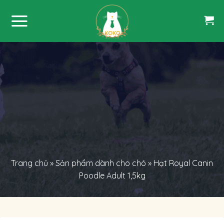
Skip
to
content
Trang chủ
»
Sản phẩm dành cho chó
»
Hạt Royal Canin
Poodle Adult 1,5kg