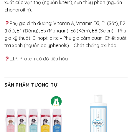
xuất cúc vạn thọ (nguồn lutein), sụn thủy phân (nguồn
chondroitin).
Phụ gia dinh dưỡng: Vitamin A, Vitamin D3, E1 (Sắt), E2
(I ốt), E4 (Đồng), E5 (Mangan), E6 (Kẽm), E8 (Selen) – Phụ
gia kỹ thuật: Clinoptilolite – Phụ gia cảm quan: Chiết xuất
trà xanh (nguồn polyphenols) – Chất chống oxi hóa.
L.I.P.: Protein có độ tiêu hóa.
SẢN PHẨM TƯƠNG TỰ