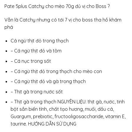
Pate 5plus Catchy cho mèo 70g đủ vị cho Boss
?
Vẫn là Catchy nhưng có tới 7 vị cho boss tha hồ khám
phá
Cá ngừ thịt đỏ trong thạch
– Cá ngừ thịt đỏ và tôm
– Cá nục trong sốt
– Cá ngừ thịt đỏ trong thạch cho mèo con
– Cá ngừ thịt đỏ và gà trong thạch
– Thịt gà trong nước sốt
– Thịt gà trong thạch NGUYÊN LIỆU: thịt gà, nước, tinh
bột sắn biến tính, chất tạo hương, muối, dầu cá,
Guargum, prebiotic, fructooligosaccharide, vitamin E,
taurine. HƯỚNG DẪN SỬ DỤNG