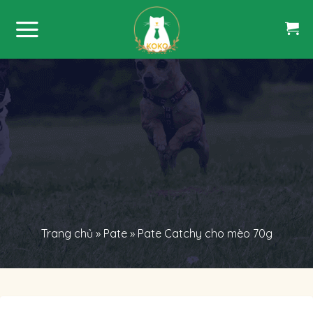
Skip
to
content
Trang chủ
»
Pate
»
Pate Catchy cho mèo 70g