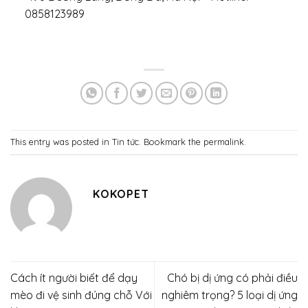
0858123989
This entry was posted in
Tin tức
. Bookmark the
permalink
.
KOKOPET
Cách ít người biết để dạy
Chó bị dị ứng có phải điều
mèo đi vệ sinh đúng chỗ Với
nghiêm trọng? 5 loại dị ứng