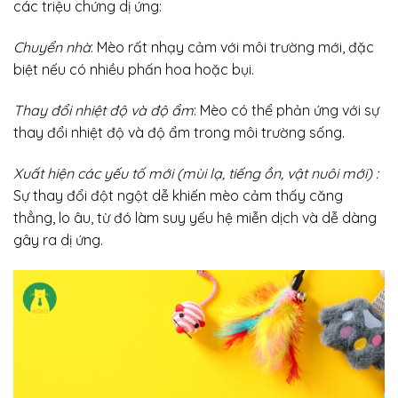
các triệu chứng dị ứng:
Chuyển nhà
: Mèo rất nhạy cảm với môi trường mới, đặc
biệt nếu có nhiều phấn hoa hoặc bụi.
Thay đổi nhiệt độ và độ ẩm
: Mèo có thể phản ứng với sự
thay đổi nhiệt độ và độ ẩm trong môi trường sống.
Xuất hiện các yếu tố mới (mùi lạ, tiếng ồn, vật nuôi mới) :
Sự thay đổi đột ngột dễ khiến mèo cảm thấy căng
thẳng, lo âu, từ đó làm suy yếu hệ miễn dịch và dễ dàng
gây ra dị ứng.