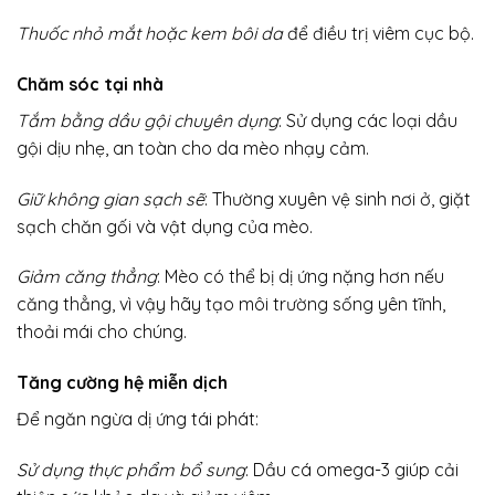
Thuốc nhỏ mắt hoặc kem bôi da
để điều trị viêm cục bộ.
Chăm sóc tại nhà
Tắm bằng dầu gội chuyên dụng
: Sử dụng các loại dầu
gội dịu nhẹ, an toàn cho da mèo nhạy cảm.
Giữ không gian sạch sẽ
: Thường xuyên vệ sinh nơi ở, giặt
sạch chăn gối và vật dụng của mèo.
Giảm căng thẳng
: Mèo có thể bị dị ứng nặng hơn nếu
căng thẳng, vì vậy hãy tạo môi trường sống yên tĩnh,
thoải mái cho chúng.
Tăng cường hệ miễn dịch
Để ngăn ngừa dị ứng tái phát:
Sử dụng thực phẩm bổ sung
: Dầu cá omega-3 giúp cải