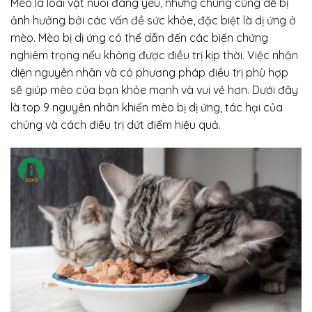
Mèo là loài vật nuôi đáng yêu, nhưng chúng cũng dễ bị
ảnh hưởng bởi các vấn đề sức khỏe, đặc biệt là dị ứng ở
mèo. Mèo bị dị ứng có thể dẫn đến các biến chứng
nghiêm trọng nếu không được điều trị kịp thời. Việc nhận
diện nguyên nhân và có phương pháp điều trị phù hợp
sẽ giúp mèo của bạn khỏe mạnh và vui vẻ hơn. Dưới đây
là top 9 nguyên nhân khiến mèo bị dị ứng, tác hại của
chúng và cách điều trị dứt điểm hiệu quả.