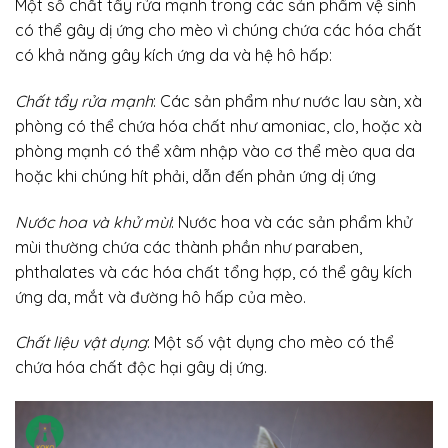
Một số chất tẩy rửa mạnh trong các sản phẩm vệ sinh
có thể gây dị ứng cho mèo vì chúng chứa các hóa chất
có khả năng gây kích ứng da và hệ hô hấp:
Chất tẩy rửa mạnh
: Các sản phẩm như nước lau sàn, xà
phòng có thể chứa hóa chất như amoniac, clo, hoặc xà
phòng mạnh có thể xâm nhập vào cơ thể mèo qua da
hoặc khi chúng hít phải, dẫn đến phản ứng dị ứng
Nước hoa và khử mùi
: Nước hoa và các sản phẩm khử
mùi thường chứa các thành phần như paraben,
phthalates và các hóa chất tổng hợp, có thể gây kích
ứng da, mắt và đường hô hấp của mèo.
Chất liệu vật dụng
: Một số vật dụng cho mèo có thể
chứa hóa chất độc hại gây dị ứng.