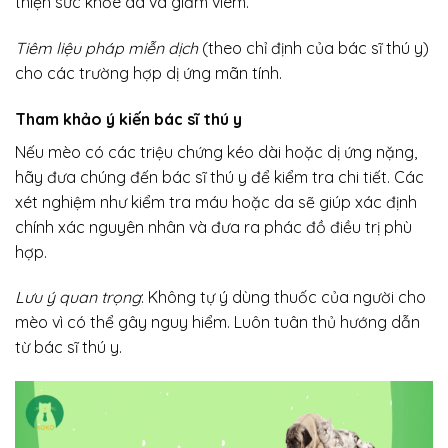
thiện sức khỏe da và giảm viêm.
Tiêm liệu pháp miễn dịch
(theo chỉ định của bác sĩ thú y)
cho các trường hợp dị ứng mãn tính.
Tham khảo ý kiến bác sĩ thú y
Nếu mèo có các triệu chứng kéo dài hoặc dị ứng nặng,
hãy đưa chúng đến bác sĩ thú y để kiểm tra chi tiết. Các
xét nghiệm như kiểm tra máu hoặc da sẽ giúp xác định
chính xác nguyên nhân và đưa ra phác đồ điều trị phù
hợp.
Lưu ý quan trọng
: Không tự ý dùng thuốc của người cho
mèo vì có thể gây nguy hiểm. Luôn tuân thủ hướng dẫn
từ bác sĩ thú y.