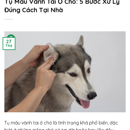
Tụ Máu Vành Tai Ở Chó: 5 Bước Xử Lý
Đúng Cách Tại Nhà
27
Th6
Tụ máu vành tai ở chó là tình trạng khá phổ biến, đặc
biệt ở những giống chó có tai dài hoặc hay lắc đầu