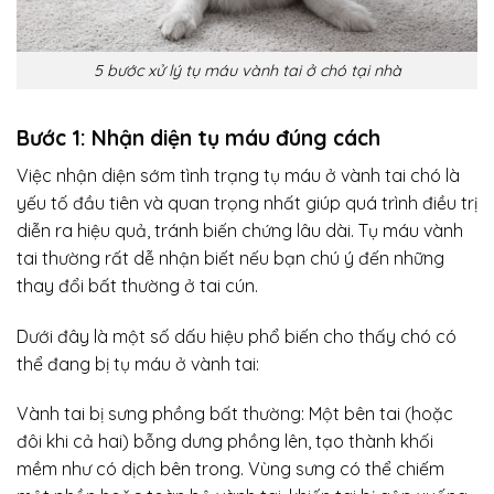
5 bước xử lý tụ máu vành tai ở chó tại nhà
Bước 1: Nhận diện tụ máu đúng cách
Việc nhận diện sớm tình trạng tụ máu ở vành tai chó là
yếu tố đầu tiên và quan trọng nhất giúp quá trình điều trị
diễn ra hiệu quả, tránh biến chứng lâu dài. Tụ máu vành
tai thường rất dễ nhận biết nếu bạn chú ý đến những
thay đổi bất thường ở tai cún.
Dưới đây là một số dấu hiệu phổ biến cho thấy chó có
thể đang bị tụ máu ở vành tai:
Vành tai bị sưng phồng bất thường: Một bên tai (hoặc
đôi khi cả hai) bỗng dưng phồng lên, tạo thành khối
mềm như có dịch bên trong. Vùng sưng có thể chiếm