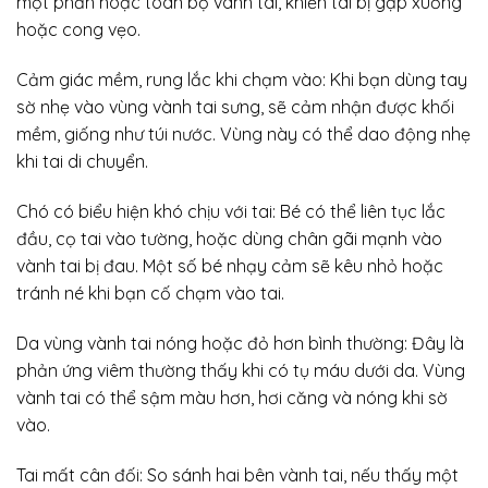
một phần hoặc toàn bộ vành tai, khiến tai bị gập xuống
hoặc cong vẹo.
Cảm giác mềm, rung lắc khi chạm vào: Khi bạn dùng tay
sờ nhẹ vào vùng vành tai sưng, sẽ cảm nhận được khối
mềm, giống như túi nước. Vùng này có thể dao động nhẹ
khi tai di chuyển.
Chó có biểu hiện khó chịu với tai: Bé có thể liên tục lắc
đầu, cọ tai vào tường, hoặc dùng chân gãi mạnh vào
vành tai bị đau. Một số bé nhạy cảm sẽ kêu nhỏ hoặc
tránh né khi bạn cố chạm vào tai.
Da vùng vành tai nóng hoặc đỏ hơn bình thường: Đây là
phản ứng viêm thường thấy khi có tụ máu dưới da. Vùng
vành tai có thể sậm màu hơn, hơi căng và nóng khi sờ
vào.
Tai mất cân đối: So sánh hai bên vành tai, nếu thấy một