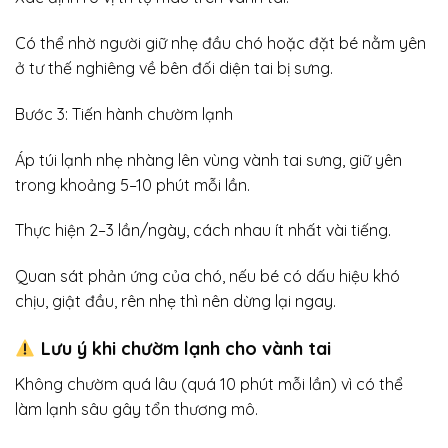
Có thể nhờ người giữ nhẹ đầu chó hoặc đặt bé nằm yên
ở tư thế nghiêng về bên đối diện tai bị sưng.
Bước 3: Tiến hành chườm lạnh
Áp túi lạnh nhẹ nhàng lên vùng vành tai sưng, giữ yên
trong khoảng 5–10 phút mỗi lần.
Thực hiện 2–3 lần/ngày, cách nhau ít nhất vài tiếng.
Quan sát phản ứng của chó, nếu bé có dấu hiệu khó
chịu, giật đầu, rên nhẹ thì nên dừng lại ngay.
Lưu ý khi chườm lạnh cho vành tai
Không chườm quá lâu (quá 10 phút mỗi lần) vì có thể
làm lạnh sâu gây tổn thương mô.