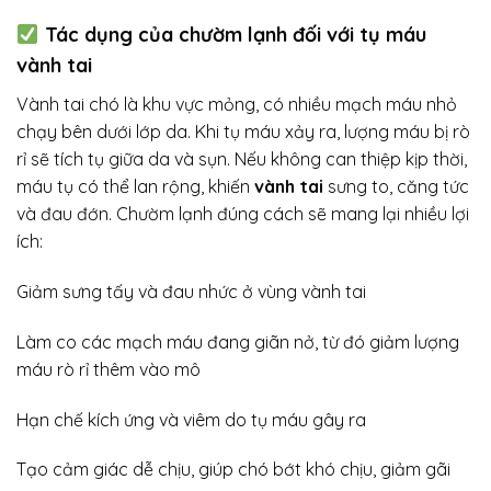
Tác dụng của chườm lạnh đối với tụ máu
vành tai
Vành tai chó là khu vực mỏng, có nhiều mạch máu nhỏ
chạy bên dưới lớp da. Khi tụ máu xảy ra, lượng máu bị rò
rỉ sẽ tích tụ giữa da và sụn. Nếu không can thiệp kịp thời,
máu tụ có thể lan rộng, khiến
vành tai
sưng to, căng tức
và đau đớn. Chườm lạnh đúng cách sẽ mang lại nhiều lợi
ích:
Giảm sưng tấy và đau nhức ở vùng vành tai
Làm co các mạch máu đang giãn nở, từ đó giảm lượng
máu rò rỉ thêm vào mô
Hạn chế kích ứng và viêm do tụ máu gây ra
Tạo cảm giác dễ chịu, giúp chó bớt khó chịu, giảm gãi