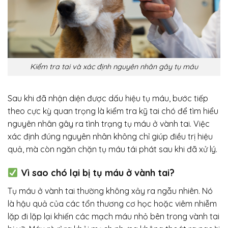
Kiểm tra tai và xác định nguyên nhân gây tụ máu
Sau khi đã nhận diện được dấu hiệu tụ máu, bước tiếp
theo cực kỳ quan trọng là kiểm tra kỹ tai chó để tìm hiểu
nguyên nhân gây ra tình trạng tụ máu ở vành tai. Việc
xác định đúng nguyên nhân không chỉ giúp điều trị hiệu
quả, mà còn ngăn chặn tụ máu tái phát sau khi đã xử lý.
Vì sao chó lại bị tụ máu ở vành tai?
Tụ máu ở vành tai thường không xảy ra ngẫu nhiên. Nó
là hậu quả của các tổn thương cơ học hoặc viêm nhiễm
lặp đi lặp lại khiến các mạch máu nhỏ bên trong vành tai