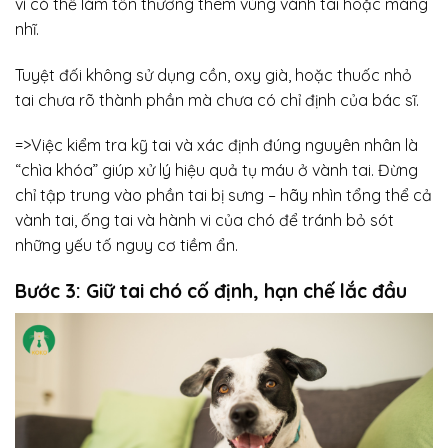
vì có thể làm tổn thương thêm vùng vành tai hoặc màng
nhĩ.
Tuyệt đối không sử dụng cồn, oxy già, hoặc thuốc nhỏ
tai chưa rõ thành phần mà chưa có chỉ định của bác sĩ.
=>Việc kiểm tra kỹ tai và xác định đúng nguyên nhân là
“chìa khóa” giúp xử lý hiệu quả tụ máu ở vành tai. Đừng
chỉ tập trung vào phần tai bị sưng – hãy nhìn tổng thể cả
vành tai, ống tai và hành vi của chó để tránh bỏ sót
những yếu tố nguy cơ tiềm ẩn.
Bước 3: Giữ tai chó cố định, hạn chế lắc đầu