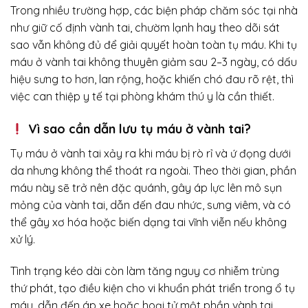
Trong nhiều trường hợp, các biện pháp chăm sóc tại nhà
như giữ cố định vành tai, chườm lạnh hay theo dõi sát
sao vẫn không đủ để giải quyết hoàn toàn tụ máu. Khi tụ
máu ở vành tai không thuyên giảm sau 2–3 ngày, có dấu
hiệu sưng to hơn, lan rộng, hoặc khiến chó đau rõ rệt, thì
việc can thiệp y tế tại phòng khám thú y là cần thiết.
Vì sao cần dẫn lưu tụ máu ở vành tai?
Tụ máu ở vành tai xảy ra khi máu bị rò rỉ và ứ đọng dưới
da nhưng không thể thoát ra ngoài. Theo thời gian, phần
máu này sẽ trở nên đặc quánh, gây áp lực lên mô sụn
mỏng của vành tai, dẫn đến đau nhức, sưng viêm, và có
thể gây xơ hóa hoặc biến dạng tai vĩnh viễn nếu không
xử lý.
Tình trạng kéo dài còn làm tăng nguy cơ nhiễm trùng
thứ phát, tạo điều kiện cho vi khuẩn phát triển trong ổ tụ
máu, dẫn đến áp xe hoặc hoại tử một phần vành tai.