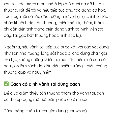
xảy ra, các mạch máu nhỏ ở lớp mô dưới da đã bị tổn
thương, rất dễ tái vỡ nếu tiếp tục chịu tác động cơ học.
Lúc này, mỗi cái lắc đầu tưởng như vô hại lại chính là tác
nhân khuếch đại tổn thương, khiến máu tụ thêm, thậm
chí dẫn đến tình trạng biến dạng vành tai vĩnh viễn (tai
dày, tai gập bất thường hoặc hình súp lơ).
Ngoài ra, nếu vành tai tiếp tục bị cọ xát với các vật dụng
như sàn nhà, tường, lồng sắt hoặc bị chó dùng chân gãi
liên tục, không những khiến tụ máu lớn thêm mà còn có
nguy cơ làm rách da, dẫn đến nhiễm trùng – biến chứng
thường gặp và nguy hiểm.
Cách cố định vành tai đúng cách
Để giúp giảm thiểu tổn thương thêm cho vành tai, bạn
có thể áp dụng một số biện pháp cố định sau:
Dùng băng cuốn tai chuyên dụng (ear wrap)