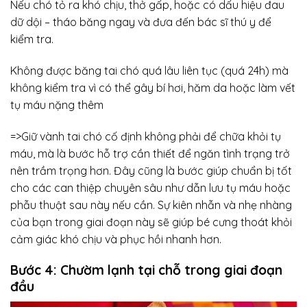
Nếu chó tỏ ra khó chịu, thở gấp, hoặc có dấu hiệu đau
dữ dội – tháo băng ngay và đưa đến bác sĩ thú y để
kiểm tra.
Không được băng tai chó quá lâu liên tục (quá 24h) mà
không kiểm tra vì có thể gây bí hơi, hăm da hoặc làm vết
tụ máu nặng thêm
=>Giữ vành tai chó cố định không phải để chữa khỏi tụ
máu, mà là bước hỗ trợ cần thiết để ngăn tình trạng trở
nên trầm trọng hơn. Đây cũng là bước giúp chuẩn bị tốt
cho các can thiệp chuyên sâu như dẫn lưu tụ máu hoặc
phẫu thuật sau này nếu cần. Sự kiên nhẫn và nhẹ nhàng
của bạn trong giai đoạn này sẽ giúp bé cưng thoát khỏi
cảm giác khó chịu và phục hồi nhanh hơn.
Bước 4: Chườm lạnh tại chỗ trong giai đoạn
đầu