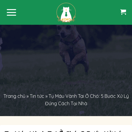
Skip
to
content
Trang chủ
»
Tin tức
»
Tụ Máu Vành Tai Ở Chó: 5 Bước Xử Lý
Đúng Cách Tại Nhà