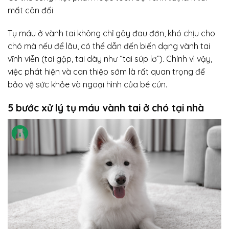
mất cân đối
Tụ máu ở vành tai không chỉ gây đau đớn, khó chịu cho
chó mà nếu để lâu, có thể dẫn đến biến dạng vành tai
vĩnh viễn (tai gập, tai dày như “tai súp lơ”). Chính vì vậy,
việc phát hiện và can thiệp sớm là rất quan trọng để
bảo vệ sức khỏe và ngoại hình của bé cún.
5 bước xử lý tụ máu vành tai ở chó tại nhà