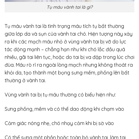
Tụ máu vành tai là gì?
Tụ máu vành tai là tình trạng máu tích tụ bất thường
giữa lớp da và sụn của vành tai chó. Hiện tượng này xảy
ra khi các mạch máu nhỏ ở vùng vành tai bị vỡ do lực
tác động mạnh – chẳng hạn như khi chó lắc đầu quá
nhiều, gãi tai liên tục, hoặc do tai bị va đập trong lúc chơi
đùa. Máu rò rỉ ra ngoài lòng mạch nhưng không thoát ra
khỏi da, tạo thành một bọng sưng mềm, phồng lên bất
thường ở vành tai.
Vùng vành tai bị tụ máu thường có biểu hiện như:
Sưng phồng, mềm và có thể dao động khi chạm vào
Cảm giác nóng nhẹ, chó nhạy cảm khi bị sờ vào
Có thể sưng một phần hoặc toàn bộ vành tai, làm tai