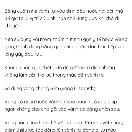
Băng cuốn nhẹ vành tai vào đỉnh đầu hoặc hai bên má
để giữ tai ở vị trí cố định, hạn chế đung đưa khi chó di
chuyển.
Nên sử dụng vải mềm, thấm hút như gạc y tế hoặc vải co
giãn, tránh dùng băng quá cứng hoặc dán trực tiếp vào
lông gây đau rát.
Không cuốn quá chặt – đủ để giữ tai cố định nhưng
không làm cản trở lưu thông máu đến vành tai.
Sử dụng vòng chống liếm (vòng Elizabeth)
Vòng cổ nhựa hoặc vải tròn bao quanh cổ chó giúp
ngăn không cho chó gãi vào vành tai bằng chân sau.
Vòng này cũng hạn chế việc chó cọ đầu vào vật cứng,
giảm thiểu lực tác động lên vành tai đang bị tụ máu.