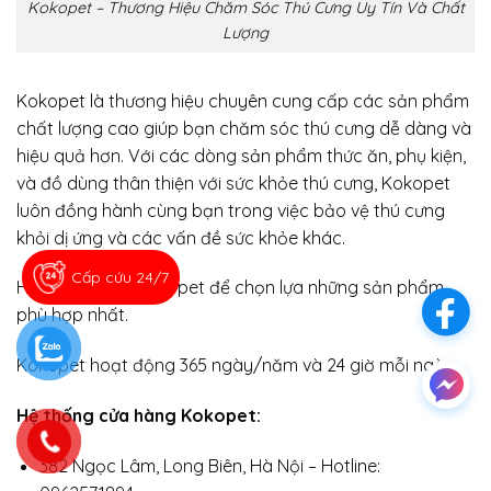
Kokopet – Thương Hiệu Chăm Sóc Thú Cưng Uy Tín Và Chất
Lượng
Kokopet
là thương hiệu chuyên cung cấp các sản phẩm
chất lượng cao giúp bạn chăm sóc thú cưng dễ dàng và
hiệu quả hơn. Với các dòng sản phẩm thức ăn, phụ kiện,
và đồ dùng thân thiện với sức khỏe thú cưng, Kokopet
luôn đồng hành cùng bạn trong việc bảo vệ thú cưng
khỏi dị ứng và các vấn đề sức khỏe khác.
Cấp cứu 24/7
Hãy ghé thăm Kokopet để chọn lựa những sản phẩm
phù hợp nhất.
Kokopet hoạt động 365 ngày/năm và 24 giờ mỗi ngày
Hệ thống cửa hàng Kokopet:
382 Ngọc Lâm, Long Biên, Hà Nội – Hotline: