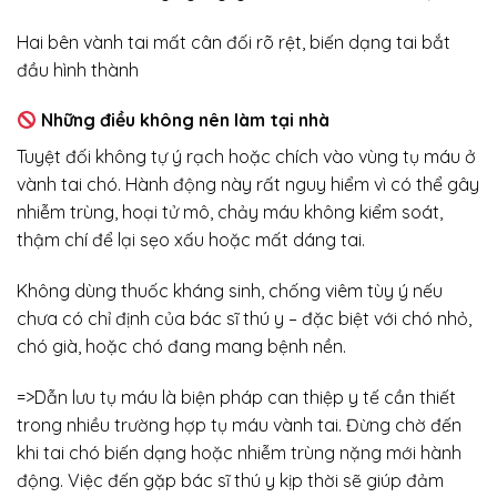
Hai bên vành tai mất cân đối rõ rệt, biến dạng tai bắt
đầu hình thành
Những điều không nên làm tại nhà
Tuyệt đối không tự ý rạch hoặc chích vào vùng tụ máu ở
vành tai chó. Hành động này rất nguy hiểm vì có thể gây
nhiễm trùng, hoại tử mô, chảy máu không kiểm soát,
thậm chí để lại sẹo xấu hoặc mất dáng tai.
Không dùng thuốc kháng sinh, chống viêm tùy ý nếu
chưa có chỉ định của bác sĩ thú y – đặc biệt với chó nhỏ,
chó già, hoặc chó đang mang bệnh nền.
=>Dẫn lưu tụ máu là biện pháp can thiệp y tế cần thiết
trong nhiều trường hợp tụ máu vành tai. Đừng chờ đến
khi tai chó biến dạng hoặc nhiễm trùng nặng mới hành
động. Việc đến gặp bác sĩ thú y kịp thời sẽ giúp đảm