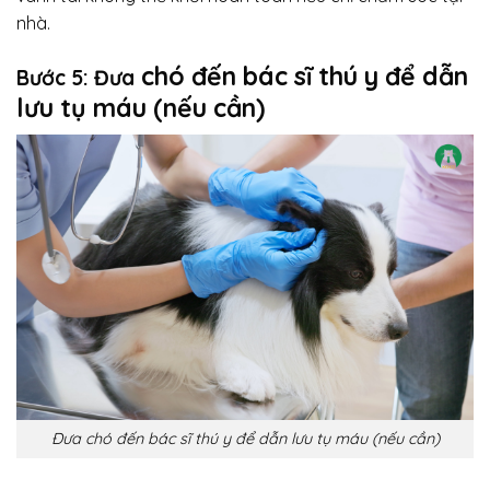
nhà.
c
hó đ
ến bác sĩ thú y để dẫn
Bước 5: Đưa
lưu tụ máu (nếu cần)
Đưa chó đến bác sĩ thú y để dẫn lưu tụ máu (nếu cần)