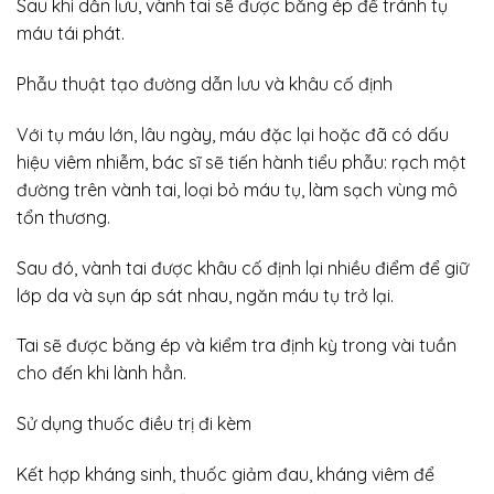
Sau khi dẫn lưu, vành tai sẽ được băng ép để tránh tụ
máu tái phát.
Phẫu thuật tạo đường dẫn lưu và khâu cố định
Với tụ máu lớn, lâu ngày, máu đặc lại hoặc đã có dấu
hiệu viêm nhiễm, bác sĩ sẽ tiến hành tiểu phẫu: rạch một
đường trên vành tai, loại bỏ máu tụ, làm sạch vùng mô
tổn thương.
Sau đó, vành tai được khâu cố định lại nhiều điểm để giữ
lớp da và sụn áp sát nhau, ngăn máu tụ trở lại.
Tai sẽ được băng ép và kiểm tra định kỳ trong vài tuần
cho đến khi lành hẳn.
Sử dụng thuốc điều trị đi kèm
Kết hợp kháng sinh, thuốc giảm đau, kháng viêm để