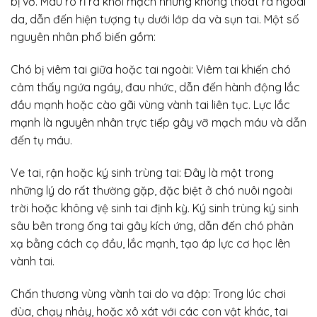
bị vỡ. Máu rò rỉ ra khỏi mạch nhưng không thoát ra ngoài
da, dẫn đến hiện tượng tụ dưới lớp da và sụn tai. Một số
nguyên nhân phổ biến gồm:
Chó bị viêm tai giữa hoặc tai ngoài: Viêm tai khiến chó
cảm thấy ngứa ngáy, đau nhức, dẫn đến hành động lắc
đầu mạnh hoặc cào gãi vùng vành tai liên tục. Lực lắc
mạnh là nguyên nhân trực tiếp gây vỡ mạch máu và dẫn
đến tụ máu.
Ve tai, rận hoặc ký sinh trùng tai: Đây là một trong
những lý do rất thường gặp, đặc biệt ở chó nuôi ngoài
trời hoặc không vệ sinh tai định kỳ. Ký sinh trùng ký sinh
sâu bên trong ống tai gây kích ứng, dẫn đến chó phản
xạ bằng cách cọ đầu, lắc mạnh, tạo áp lực cơ học lên
vành tai.
Chấn thương vùng vành tai do va đập: Trong lúc chơi
đùa, chạy nhảy, hoặc xô xát với các con vật khác, tai