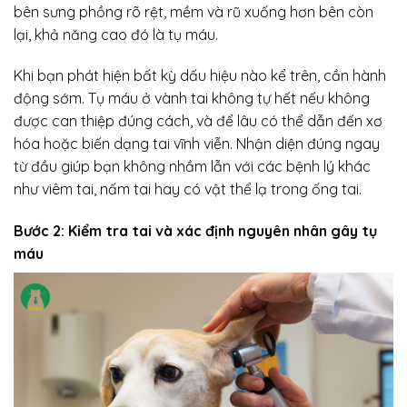
bên sưng phồng rõ rệt, mềm và rũ xuống hơn bên còn
lại, khả năng cao đó là tụ máu.
Khi bạn phát hiện bất kỳ dấu hiệu nào kể trên, cần hành
động sớm. Tụ máu ở vành tai không tự hết nếu không
được can thiệp đúng cách, và để lâu có thể dẫn đến xơ
hóa hoặc biến dạng tai vĩnh viễn. Nhận diện đúng ngay
từ đầu giúp bạn không nhầm lẫn với các bệnh lý khác
như viêm tai, nấm tai hay có vật thể lạ trong ống tai.
Bước 2: Kiểm tra tai và xác định nguyên nhân gây tụ
máu