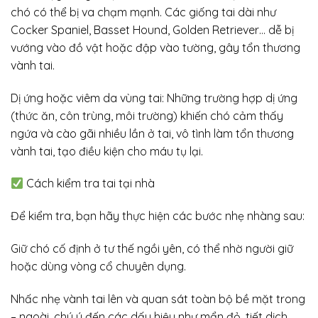
chó có thể bị va chạm mạnh. Các giống tai dài như
Cocker Spaniel, Basset Hound, Golden Retriever… dễ bị
vướng vào đồ vật hoặc đập vào tường, gây tổn thương
vành tai.
Dị ứng hoặc viêm da vùng tai: Những trường hợp dị ứng
(thức ăn, côn trùng, môi trường) khiến chó cảm thấy
ngứa và cào gãi nhiều lần ở tai, vô tình làm tổn thương
vành tai, tạo điều kiện cho máu tụ lại.
Cách kiểm tra tai tại nhà
Để kiểm tra, bạn hãy thực hiện các bước nhẹ nhàng sau:
Giữ chó cố định ở tư thế ngồi yên, có thể nhờ người giữ
hoặc dùng vòng cổ chuyên dụng.
Nhấc nhẹ vành tai lên và quan sát toàn bộ bề mặt trong
– ngoài, chú ý đến các dấu hiệu như mẩn đỏ, tiết dịch,