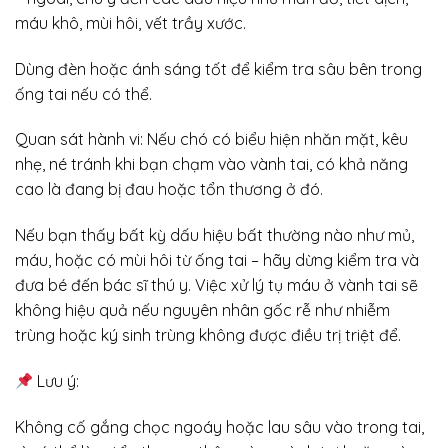
máu khô, mùi hôi, vết trầy xước.
Dùng đèn hoặc ánh sáng tốt để kiểm tra sâu bên trong
ống tai nếu có thể.
Quan sát hành vi: Nếu chó có biểu hiện nhăn mặt, kêu
nhẹ, né tránh khi bạn chạm vào vành tai, có khả năng
cao là đang bị đau hoặc tổn thương ở đó.
Nếu bạn thấy bất kỳ dấu hiệu bất thường nào như mủ,
máu, hoặc có mùi hôi từ ống tai – hãy dừng kiểm tra và
đưa bé đến bác sĩ thú y. Việc xử lý tụ máu ở vành tai sẽ
không hiệu quả nếu nguyên nhân gốc rễ như nhiễm
trùng hoặc ký sinh trùng không được điều trị triệt để.
Lưu ý:
Không cố gắng chọc ngoáy hoặc lau sâu vào trong tai,