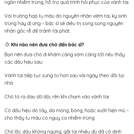
ngăn nhiễm trùng, hỗ trợ quá trình hồi phục của vành tai.
Với trường hợp tụ máu do nguyên nhân viêm tai, ký sinh
trùng hay dị ứng – bác sĩ sẽ điều trị song song nguyên
nhân gốc rễ để tránh tái phát.
Khi nào nên đưa chó đến bác sĩ?
Bạn nên đưa chó đi khám càng sớm càng tốt nếu thấy
các dấu hiệu sau:
Vành tai tiếp tục sưng to hơn sau vài ngày theo dõi tại
nhà
Chó tỏ ra đau dữ dội, rên khi chạm vào vành tai
Có dấu hiệu đỏ tấy, da mỏng, bóng, hoặc xuất hiện mủ –
cho thấy tụ máu có nguy cơ nhiễm trùng
Chó lắc đầu không ngừng, gãi tai nhiều dù đã cố định