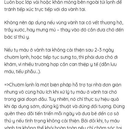
Luôn bọc lớp vải hoặc khăn mỏng bên ngoài túi lạnh để
tránh tiếp xúc trực tiếp với da vành tai.
Không nên áp dụng nếu vùng vành tai có vết thương hở,
trầy xước, hay mưng mủ – thay vào đó cần đưa chó đến
bác sĩ thú y.
Nếu tụ máu ở vành tai không cải thiện sau 2–3 ngày
chườm lạnh, hoặc tiếp tục sưng to, thì phải đưa chó đi
khám, vì nhiều trường hợp cần can thiệp y tế (dẫn lưu
máu, tiểu phẫu…).
=>Chườm lạnh là một biện pháp hỗ trợ tại nhà đơn giản
nhưng vô cùng hữu ích khi xử lý tụ máu ở vành tai chó
trong giai đoạn đầu. Tuy nhiên, nó chỉ thực sự hiệu quả
khi áp dụng sớm, đúng kỹ thuật và đúng đối tượng. Đừng
quên theo dõi tiến triển mỗi ngày và đưa bé đến cơ sở
thú y nếu tình trạng không cải thiện. Bởi đôi khi, tụ máu
vành tai không thể khỏi hoàn toàn nếu chỉ chăm sóc tại