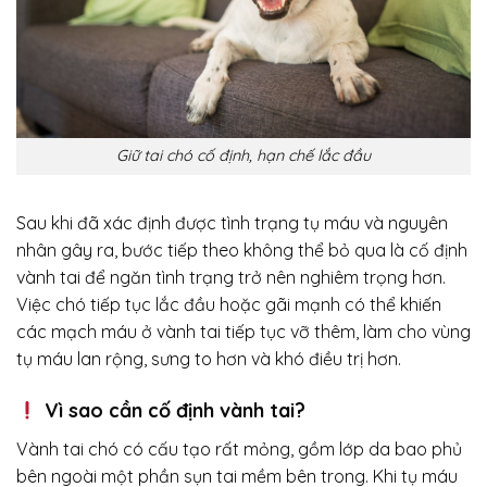
Giữ tai chó cố định, hạn chế lắc đầu
Sau khi đã xác định được tình trạng tụ máu và nguyên
nhân gây ra, bước tiếp theo không thể bỏ qua là cố định
vành tai để ngăn tình trạng trở nên nghiêm trọng hơn.
Việc chó tiếp tục lắc đầu hoặc gãi mạnh có thể khiến
các mạch máu ở vành tai tiếp tục vỡ thêm, làm cho vùng
tụ máu lan rộng, sưng to hơn và khó điều trị hơn.
Vì sao cần cố định vành tai?
Vành tai chó có cấu tạo rất mỏng, gồm lớp da bao phủ
bên ngoài một phần sụn tai mềm bên trong. Khi tụ máu