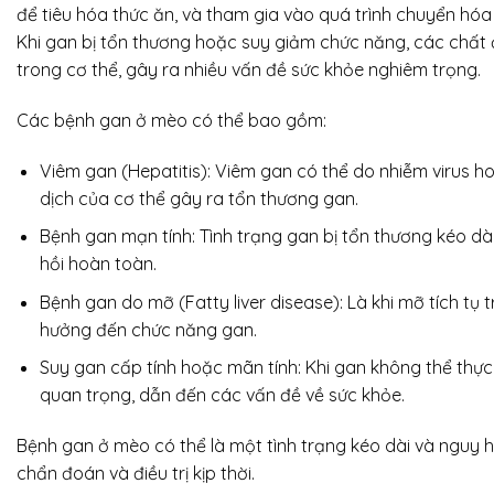
để tiêu hóa thức ăn, và tham gia vào quá trình chuyển hóa
Khi gan bị tổn thương hoặc suy giảm chức năng, các chất đ
trong cơ thể, gây ra nhiều vấn đề sức khỏe nghiêm trọng.
Các bệnh gan ở mèo có thể bao gồm:
Viêm gan (Hepatitis): Viêm gan có thể do nhiễm virus 
dịch của cơ thể gây ra tổn thương gan.
Bệnh gan mạn tính: Tình trạng gan bị tổn thương kéo dà
hồi hoàn toàn.
Bệnh gan do mỡ (Fatty liver disease): Là khi mỡ tích tụ
hưởng đến chức năng gan.
Suy gan cấp tính hoặc mãn tính: Khi gan không thể thự
quan trọng, dẫn đến các vấn đề về sức khỏe.
Bệnh gan ở mèo có thể là một tình trạng kéo dài và nguy 
chẩn đoán và điều trị kịp thời.