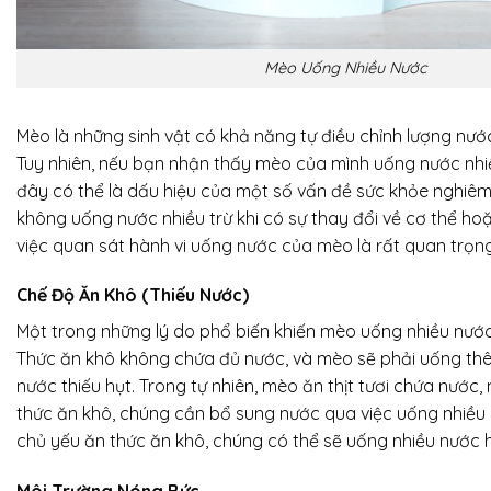
Mèo Uống Nhiều Nước
Mèo là những sinh vật có khả năng tự điều chỉnh lượng nước
Tuy nhiên, nếu bạn nhận thấy mèo của mình uống nước nhi
đây có thể là dấu hiệu của một số vấn đề sức khỏe nghiê
không uống nước nhiều trừ khi có sự thay đổi về cơ thể hoặ
việc quan sát hành vi uống nước của mèo là rất quan trọng
Chế Độ Ăn Khô (Thiếu Nước)
Một trong những lý do phổ biến khiến mèo uống nhiều nước
Thức ăn khô không chứa đủ nước, và mèo sẽ phải uống th
nước thiếu hụt. Trong tự nhiên, mèo ăn thịt tươi chứa nước,
thức ăn khô, chúng cần bổ sung nước qua việc uống nhiều
chủ yếu ăn thức ăn khô, chúng có thể sẽ uống nhiều nước 