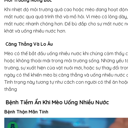
Môi Trường Nóng Bức
Khi nhiệt độ môi trường quá cao hoặc mèo đang hoạt độn
mất nước qua quá trình thở và mồ hôi. Vì mèo có lông dày
mất nước nhanh chóng hơn. Để bù đắp cho sự mất nước n
khát và uống nhiều nước hơn.
Căng Thẳng Và Lo Âu
Mèo có thể bắt đầu uống nhiều nước khi chúng cảm thấy c
hoặc không thoải mái trong môi trường sống. Những yếu t
trường, sự xuất hiện của vật nuôi mới, hoặc sự thay đổi tr
ngày có thể khiến mèo bị căng thẳng và uống nhiều nước đ
Tình trạng này tương tự như cách con người có thể ăn hoặ
thẳng
Bệnh Tiềm Ẩn Khi Mèo Uống Nhiều Nước
Bệnh Thận Mãn Tính