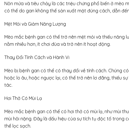
Nôn mửa và tiêu chảy là các triệu chứng phổ biến ở mèo 
có thể do gan không thể sản xuất mật đúng cách, dẫn đến r
Mệt Mỏi và Giảm Năng Lượng
Mèo mắc bệnh gan có thể trở nên mệt mỏi và thiếu năng l
nằm nhiều hơn, ít chơi đùa và trở nên ít hoạt động.
Thay Đổi Tính Cách và Hành Vi
Mèo bị bệnh gan có thể có thay đổi về tính cách. Chúng có
hoặc lo âu, hoặc ngược lại, có thể trở nên lơ đãng, thiếu 
tác.
Hơi Thở Có Mùi Lạ
Mèo mắc bệnh gan có thể có hơi thở có mùi lạ, như mùi t
mùi hôi nặng. Đây là dấu hiệu của sự tích tụ độc tố trong
thể lọc sạch.