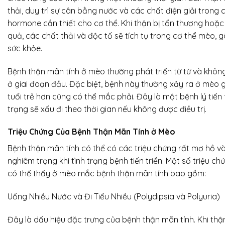
thải, duy trì sự cân bằng nước và các chất điện giải trong 
hormone cần thiết cho cơ thể. Khi thận bị tổn thương hoặ
quả, các chất thải và độc tố sẽ tích tụ trong cơ thể mèo, g
sức khỏe.
Bệnh thận mãn tính ở mèo thường phát triển từ từ và không
ở giai đoạn đầu. Đặc biệt, bệnh này thường xảy ra ở mèo 
tuổi trẻ hơn cũng có thể mắc phải. Đây là một bệnh lý tiến tr
trạng sẽ xấu đi theo thời gian nếu không được điều trị.
Triệu Chứng Của Bệnh Thận Mãn Tính ở Mèo
Bệnh thận mãn tính có thể có các triệu chứng rất mơ hồ v
nghiêm trọng khi tình trạng bệnh tiến triển. Một số triệu 
có thể thấy ở mèo mắc bệnh thận mãn tính bao gồm:
Uống Nhiều Nước và Đi Tiểu Nhiều (Polydipsia và Polyuria)
Đây là dấu hiệu đặc trưng của bệnh thận mãn tính. Khi thậ